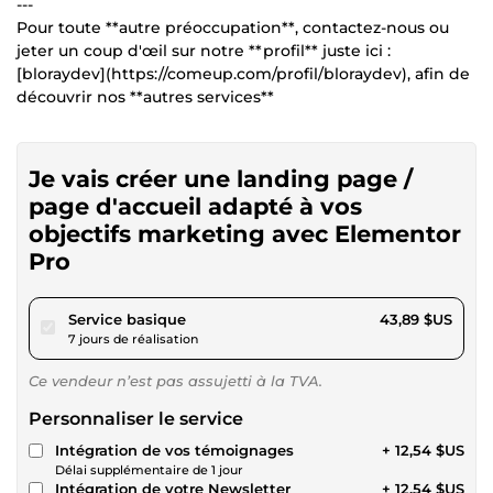
---
Pour toute **autre préoccupation**, contactez-nous ou
jeter un coup d'œil sur notre **profil** juste ici :
[bloraydev](https://comeup.com/profil/bloraydev), afin de
découvrir nos **autres services**
Je vais créer une landing page /
page d'accueil adapté à vos
objectifs marketing avec Elementor
Pro
pour 40,45 $US
Service basique
43,89 $US
7 jours de réalisation
Ce vendeur n’est pas assujetti à la TVA.
Personnaliser le service
Intégration de vos témoignages
+ 12,54 $US
Délai supplémentaire de 1 jour
Intégration de votre Newsletter
+ 12,54 $US