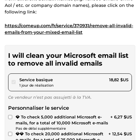
Aol / etc. or company domain names), please click on the
following link:
https://comeup.com/fr/service/370931/remove-all-invalid-
emails-from-your-mixed-email-list
I will clean your Microsoft email list
to remove all invalid emails
pour 17,34 $US
Service basique
18,82 $US
1 jour de réalisation
Ce vendeur n’est pas assujetti à la TVA.
Personnaliser le service
💎 To check 5,000 additional Microsoft e-
+ 6,27 $US
mails, for a total of 10,000 Microsoft e-mails
Pas de délai supplémentaire
💎💎 To check 20,000 additional Microsoft
+ 12,54 $US
e-mails, for a total of 25,000 Microsoft e-