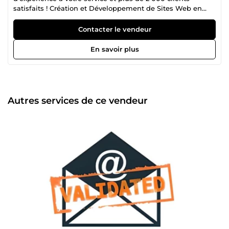
satisfaits ! Création et Développement de Sites Web en
CMS ou entièrement codés Sur-Mesure : ✅ Sites Carte de
Visites ✅ Sites Vitrines ✅ Sites E-Commerces ✅ Sites
Contacter le vendeur
Communautaires ✅Blogs 🎖️ Certification WIX / Wordpress /
Prestashop / Shopify / Woocommerce / Laravel et Joomla!
En savoir plus
Vente de Fichiers Complets avec Emails 100% Valides
provenant d'Annuaires Officiels : ✅ Pages Jaunes (France)
✅ Pages d'Or (Belgique) ✅ Local (Suisse) ✅ Editus
(Luxembourg) ✅ Yellow Pages (USA) ✅ Pages Jaunes
(Canada) ✅ Plus de 86 Pays disponibles Scraping de
Autres services de ce vendeur
Données Sur-Mesure : ✅ LinkedIn Vérification de vos Listes
d'Emails : ✅ Elimination des doublons ✅ Vérification des
syntaxes ✅ Vérification des DNS ✅ Elimination des Hard
Bounces ✅ Détection des Full Inbox ✅ Elimination des
Emails temporaires ✅ Détection des Catch-All ✅
Elimination des Spam Traps ✅ Détection des Bots Création
et Envoi de vos Campagnes Emailing : ✅ Garanti à 90%
minimum en Boite de Réception ✅ Newsletter
Personnalisée et Responsive ✅ A/B Testing : Envoyez 2
messages pour comparer leurs résultats ✅ Optimisation
des horaires d'envoi assistée par IA ✅ de vos pages web et
suivi comportemental ✅ Formulaires d'inscription
personnalisables ✅ Données de Géocalisation de vos