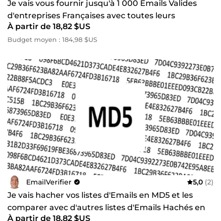
Je vais vous fournir jusqu'à 1 000 Emails Valides
l’opération via Google Analytics, si ce dernier a été
d'entreprises Françaises avec toutes leurs
correctement paramétré. ✅ Pas de Proxies utilisés,
d'Adblock, ou d'Iframes. ✅ Garanti 100% SEO compatible.
À partir de 18,82 $US
coordonnées
Budget moyen : 184,98 $US
EmailVerifier
5,0
(2)
Je vais hacher vos listes d'Emails en MD5 et les
comparer avec d'autres listes d'Emails Hachés en
À partir de 18,82 $US
MD5