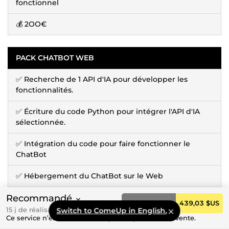
fonctionnel
💰 2OO€
PACK CHATBOT WEB
✅ Recherche de 1 API d'IA pour développer les
fonctionnalités.
✅ Écriture du code Python pour intégrer l'API d'IA
sélectionnée.
✅ Intégration du code pour faire fonctionner le
ChatBot
✅ Hébergement du ChatBot sur le Web
✅ Code source commenté
Recommandé
Commander
439,03 $US
15 j de réalisation
Switch to ComeUp in English.
Ce service n’est actuellement pas disponible à la vente.
✅ 2 fonctionnalités