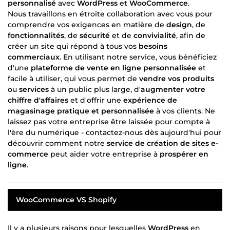
personnalisé
avec
WordPress
et
WooCommerce
.
Nous travaillons en étroite collaboration avec vous pour
comprendre vos exigences en matière de
design
, de
fonctionnalités
, de
sécurité
et de
convivialité
, afin de
créer un site qui répond à tous vos
besoins
commerciaux
. En utilisant notre service, vous bénéficiez
d'une
plateforme de vente en ligne personnalisée
et
facile à utiliser, qui vous permet de
vendre vos produits
ou
services
à un public plus large, d'
augmenter votre
chiffre d'affaires
et d'offrir une
expérience de
magasinage pratique et personnalisée
à vos clients. Ne
laissez pas votre entreprise être laissée pour compte à
l'ère du numérique - contactez-nous dès aujourd'hui pour
découvrir comment notre
service de création de sites e-
commerce
peut aider votre entreprise à
prospérer en
ligne
.
WooCommerce
VS
Shopify
Il y a plusieurs raisons pour lesquelles
WordPress
en