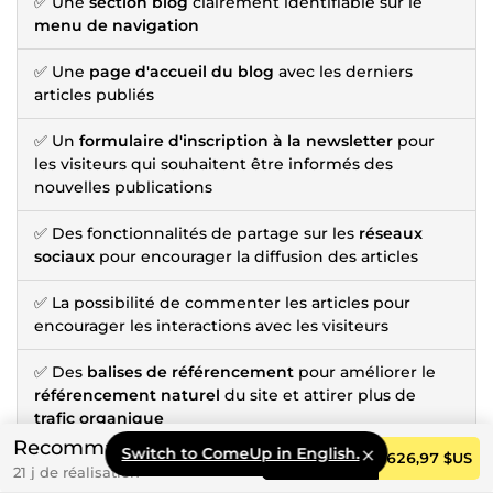
✅ Une
section blog
clairement identifiable sur le
menu de navigation
✅ Une
page d'accueil du blog
avec les derniers
articles publiés
✅ Un
formulaire d'inscription à la newsletter
pour
les visiteurs qui souhaitent être informés des
nouvelles publications
✅ Des fonctionnalités de partage sur les
réseaux
sociaux
pour encourager la diffusion des articles
✅ La possibilité de commenter les articles pour
encourager les interactions avec les visiteurs
✅ Des
balises de référencement
pour améliorer le
référencement naturel
du site et attirer plus de
trafic organique
Recommandé
Switch to ComeUp in English.
Commander
626,97 $US
21 j de réalisation
Option Référencement Naturel
: +
115,57 $US