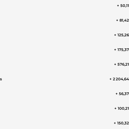
+ 50,1
+ 81,4
+ 125,2
+ 175,3
+ 576,2
s
+ 2 204,6
+ 56,3
+ 100,2
+ 150,3