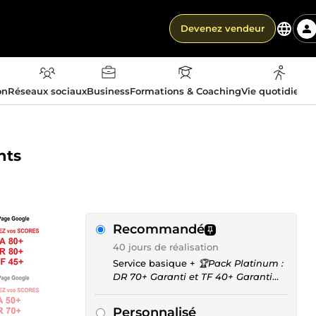
Devenez vendeur
on
Réseaux sociaux
Business
Formations & Coaching
Vie quotidienn
nts
Recommandé
40 jours de réalisation
Service basique +
🏆Pack Platinum :
DR 70+ Garanti et TF 40+ Garanti
pour seulement 215 Euros
Personnalisé