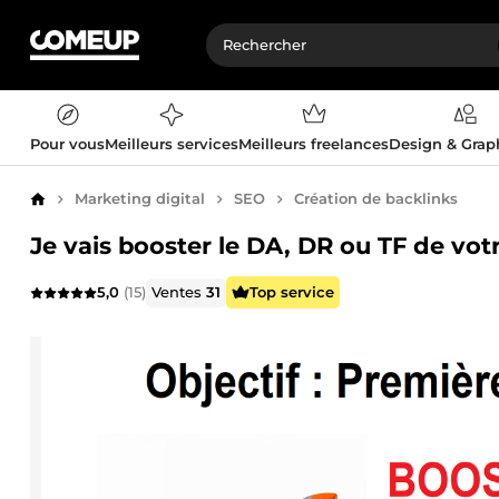
Pour vous
Meilleurs services
Meilleurs freelances
Design & Gra
Marketing digital
SEO
Création de backlinks
Accueil
Je vais booster le DA, DR ou TF de vot
5,0
(15)
Ventes
31
Top service