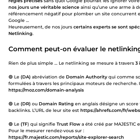
règles précises
sans quoi Google pourrait les ignorer voire
nos jours une véritable science
ainsi qu’une une arme à dou
référencement négatif pour plomber un site concurrent et
Google …
Heureusement, de nos jours
certains experts se sont spé
Netlinking
.
Comment peut-on évaluer le netlinking 
Rien de plus simple … Le netlinking se mesure à travers
3 
🟢 Le
(DA)
abréviation de
Domain Authority
qui comme son
formulées à travers les principaux moteurs de recherche. I
https://moz.com/domain-analysis
🟢 Le
(DR)
ou
Domain Rating
en anglais désigne un score v
backlinks. L’URL de leur site est
https://ahrefs.com/fr/web
🟢 Le
(TF
) qui signifie
Trust Flow
a été créé par MAJESTIC et
Pour le mesurer rendez-vous sur :
https://fr.majestic.com/reports/site-explorer-search