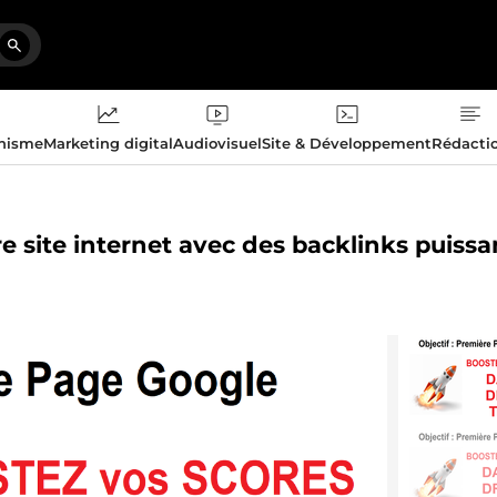
phisme
Marketing digital
Audiovisuel
Site & Développement
Rédacti
re site internet avec des backlinks puissa