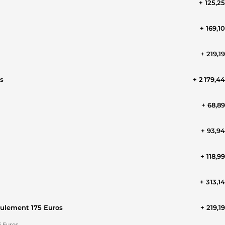
+ 125,2
+ 169,1
+ 219,1
s
+ 2 179,4
+ 68,8
+ 93,9
+ 118,9
+ 313,1
eulement 175 Euros
+ 219,1
5 Euros