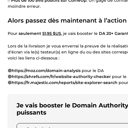
✅
Plus de 100 avis positifs sur ComeUp
. Un gage de confia
moindre erreur.
Alors passez dès maintenant à l’action 
Pour
seulement
51,95 $US
, je vais booster le
DA 20+ Garant
Lors de la livraison je vous enverrai la preuve de la réalisat
d'écran via le(s) testeur(s) en ligne du ou des sites corr
voici les liens ci-dessous :
🟢
https://moz.com/domain-analysis
pour le DA
🟢
https://ahrefs.com/fr/website-authority-checker
pour le
🟢
https://fr.majestic.com/reports/site-explorer-search
pour
Je vais booster le Domain Authority
puissants