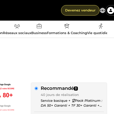
Devenez vendeur
on
Réseaux sociaux
Business
Formations & Coaching
Vie quotidienn
Recommandé
40 jours de réalisation
Service basique +
🏆Pack Platinum :
DA 50+ Garanti + TF 30+ Garanti +
DR 70+ Garanti pour seulement 330