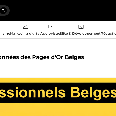
phisme
Marketing digital
Audiovisuel
Site & Développement
Rédacti
 données des Pages d'Or Belges