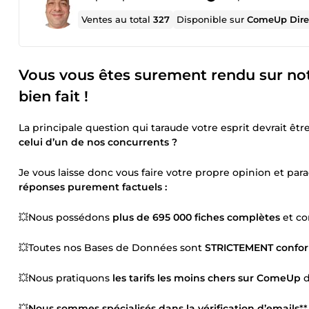
Ventes au total
327
Disponible sur
ComeUp Dire
Vous vous êtes surement rendu sur not
bien fait !
La principale question qui taraude votre esprit devrait êtr
celui d’un de nos concurrents ?
Je vous laisse donc vous faire votre propre opinion et pa
réponses purement factuels :
💥Nous possédons
plus de 695 000 fiches complètes
et co
💥Toutes nos Bases de Données sont
STRICTEMENT confor
💥Nous pratiquons
les tarifs les moins chers sur ComeUp
d
💥
Nous sommes spécialisés dans la vérification d’emails
*