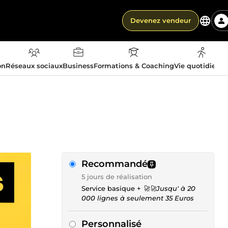
Devenez vendeur
on
Réseaux sociaux
Business
Formations & Coaching
Vie quotidienn
Recommandé
5 jours de réalisation
Service basique +
🚀🚀Jusqu' à 20
000 lignes à seulement 35 Euros
Personnalisé