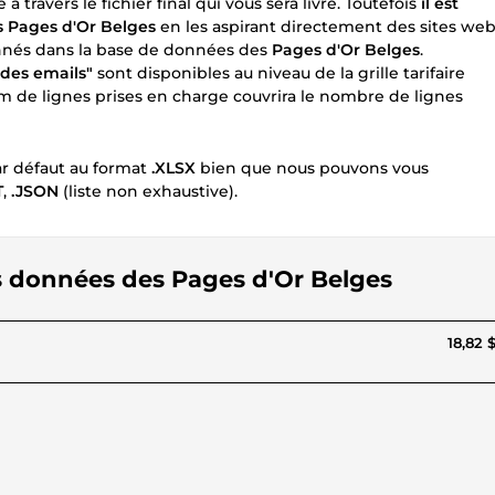
travers le fichier final qui vous sera livré. Toutefois
il est
s Pages d'Or Belges
en les aspirant directement des sites we
onnés dans la base de données des
Pages d'Or Belges
.
des emails"
sont disponibles au niveau de la grille tarifaire
um de lignes prises en charge couvrira le nombre de lignes
par défaut au format
.XLSX
bien que nous pouvons vous
T
,
.JSON
(liste non exhaustive).
es données des Pages d'Or Belges
18,82 