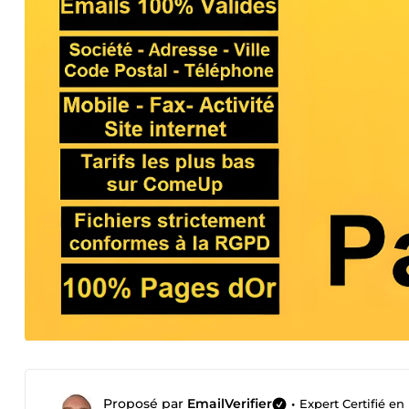
Proposé par
EmailVerifier
•
Expert Certifié en 