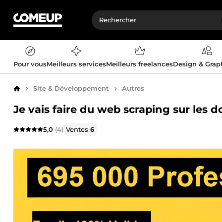
Pour vous
Meilleurs services
Meilleurs freelances
Design & Gra
Site & Développement
Autres
Accueil
Je vais faire du web scraping sur les
5,0
(4)
Ventes
6