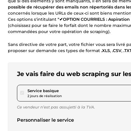
que si des éléments y sont manquants, il en sera de même à 
possible de récupérer des emails non répertoriés dans le
concernés lorsque les URLs de ceux-ci sont biens menti
Ces options s'intitulant
"✔OPTION COURRIELS : Aspiration 
(choisissez pour se faire le forfait dont le nombre maxim
commandées pour votre opération de scraping).
Sans directive de votre part, votre fichier vous sera livré 
proposer sur demande ces types de format
.XLS
,
.CSV
,
.TX
Je vais faire du web scraping sur l
pour 17,34 $US
Service basique
2 jours de réalisation
Ce vendeur n’est pas assujetti à la TVA.
Personnaliser le service