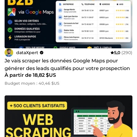
dataXpert
5,0
(290)
Je vais scraper les données Google Maps pour
générer des leads qualifiés pour votre prospection
À partir de 18,82 $US
commerciale
Budget moyen : 40,46 $US