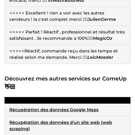
efficace, merci 👍🏻
InvestirBusiness
⭐⭐⭐⭐⭐ Excellent ! rien a voir avec les autres
vendeurs ! la c'est complet merci 👍🏻
JulienGerme
⭐⭐⭐⭐⭐ Parfait ! Réactif , professionnel et résultat très
satisfaisant . Je recommande a 100%👍🏻
MagicOz
⭐⭐⭐⭐⭐Réactif, commande reçu dans les temps et
réalisé selon ma demande. Merci 👍🏻
LoicMaeder
Découvrez mes autres services sur ComeUp
👋🏻
Récupération des données Google Maps
Récupération des données d'un site web (web
scraping)