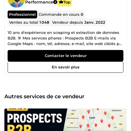
Performance
Top
Professionnel
Commande en cours
0
Ventes au total
1 048
Vendeur depuis
Janv. 2022
10 ans d'expérience en scraping et extraction de données
B2B. 🎯 Mes services phares : Prospects B2B E-mails via
Google Maps : nom, tél, adresse, e-mail, site web ciblés par
secteur/zone, format Excel Web scraping sur-mesure :
produits, contacts, avis 💡 Pourquoi me choisir : Rigueur,
Contacter le vendeur
précision et fiabilité sont au cœur de chaque mission. Que
vous ayez besoin d'une extraction ponctuelle ou d'un
En savoir plus
accompagnement récurrent (mise à jour mensuelle de vos
fichiers de prospection), je m'adapte à vos objectifs
commerciaux. 📩 Une idée de projet, même atypique ?
Contactez-moi, je réponds rapidement et vous propose
toujours la solution la plus efficace pour votre budget.
Autres services de ce vendeur