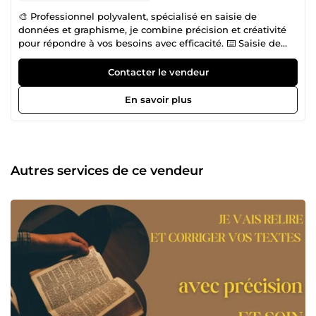
🎨 Professionnel polyvalent, spécialisé en saisie de
données et graphisme, je combine précision et créativité
pour répondre à vos besoins avec efficacité. ⌨️ Saisie de
données Enregistrement rapide et fiable d’informations
dans des bases de données ou systèmes informatiques.
Contacter le vendeur
Gestion et traitement de volumes importants de données
tout en maintenant une qualité optimale. Respect des
En savoir plus
délais et des exigences pour des livrables impeccables. 🖌️
Graphisme et design Création de visuels uniques et
adaptés à votre identité visuelle. Conception de supports
graphiques tels que logos, bannières, ou visuels pour
réseaux sociaux. Maîtrise des outils de design pour
Autres services de ce vendeur
produire des contenus modernes et attrayants. 🎯 Engagé
et méthodique, je m’adapte à vos projets pour offrir des
solutions efficaces et créatives qui mettent en valeur vos
idées. 🚀 🌍Passionné par les mots et auteur de plusieurs
ouvrages , j'ai toujours pris plaisir à écrire et à sublimer les
textes🥰