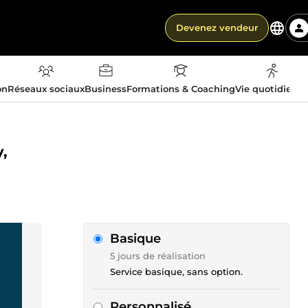
Devenez vendeur
on
Réseaux sociaux
Business
Formations & Coaching
Vie quotidienn
,
Basique
5 jours de réalisation
Service basique, sans option.
Personnalisé