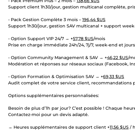
- Pack Premium Plus – 2 mois –
138,66 $US
Support client 1h30/jour, gestion multicanal complète, pri
- Pack Gestion Complète 3 mois –
196,44 $US
Support 1h30/jour, gestion SAV multicanal + support week
- Option Support VIP 24/7 → +
57,78 $US
/mois
Prise en charge immédiate 24h/24, 7j/7, week-end et jours 
- Option Community Management & SAV → +
46,22 $US
/m
Modération et réponses sur réseaux sociaux (Facebook, Ins
- Option Formation & Optimisation SAV → +
69,33 $US
Audit complet de votre service client, recommandations p
Options supplémentaires personnalisées:
Besoin de plus d’1h par jour? C’est possible ! Chaque heur
Contactez-moi pour un devis adapté.
→ Heures supplémentaires de support client +
11,56 $US
/ 