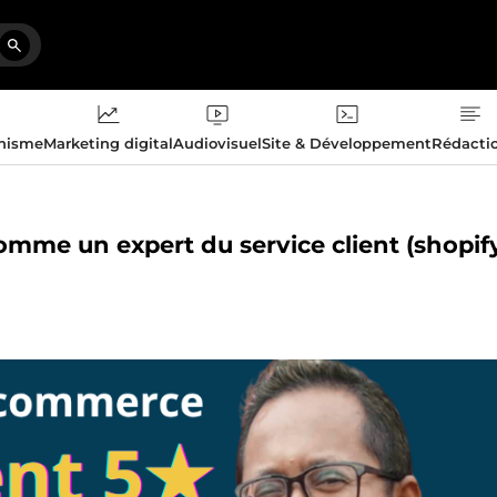
phisme
Marketing digital
Audiovisuel
Site & Développement
Rédacti
mme un expert du service client (shopify