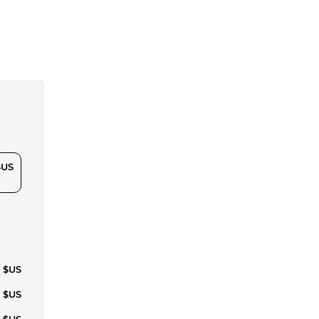
$US
4 $US
7 $US