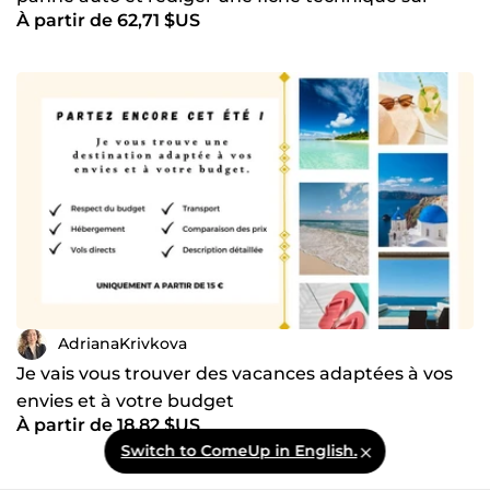
À partir de 62,71 $US
mesure
AdrianaKrivkova
Je vais vous trouver des vacances adaptées à vos
envies et à votre budget
À partir de 18,82 $US
Switch to ComeUp in English.