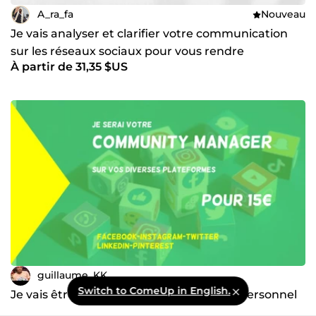
A_ra_fa
Nouveau
Je vais analyser et clarifier votre communication
sur les réseaux sociaux pour vous rendre
À partir de 31,35 $US
mémorable
guillaume_KK
Switch to ComeUp in English.
Je vais être votre Community manager personnel