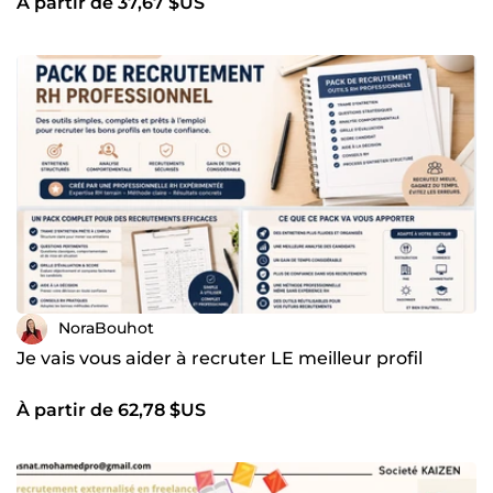
À partir de 37,67 $US
mots
NoraBouhot
Je vais vous aider à recruter LE meilleur profil
À partir de 62,78 $US