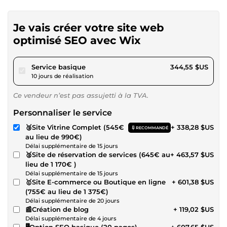
Je vais créer votre site web
optimisé SEO avec Wix
pour 317,55 $US
Service basique
344,55 $US
10 jours de réalisation
Ce vendeur n’est pas assujetti à la TVA.
Personnaliser le service
🥉Site Vitrine Complet (545€
+ 338,28 $US
RECOMMANDÉ
au lieu de 990€)
Délai supplémentaire de 15 jours
🥈Site de réservation de services (645€ au
+ 463,57 $US
lieu de 1 170€ )
Délai supplémentaire de 15 jours
🥇Site E-commerce ou Boutique en ligne
+ 601,38 $US
(755€ au lieu de 1 375€)
Délai supplémentaire de 20 jours
📰Création de blog
+ 119,02 $US
Délai supplémentaire de 4 jours
🖥️Option SEO basique (20 pages)
+ 607,65 $US