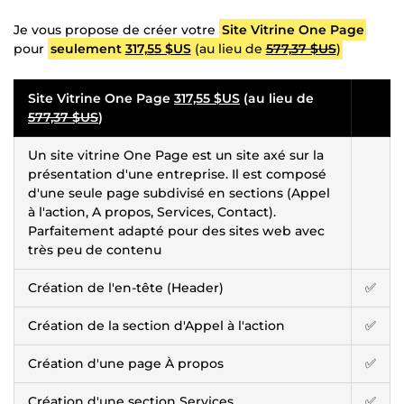
Je vous propose de créer votre
Site Vitrine One Page
pour
seulement
317,55 $US
(au lieu de
577,37 $US
)
Site Vitrine One Page
317,55 $US
(au lieu de
577,37 $US
)
Un site vitrine One Page est un site axé sur la
présentation d'une entreprise. Il est composé
d'une seule page subdivisé en sections (Appel
à l'action, A propos, Services, Contact).
Parfaitement adapté pour des sites web avec
très peu de contenu
Création de l'en-tête (Header)
✅
Création de la section d'Appel à l'action
✅
Création d'une page À propos
✅
Création d'une section Services
✅