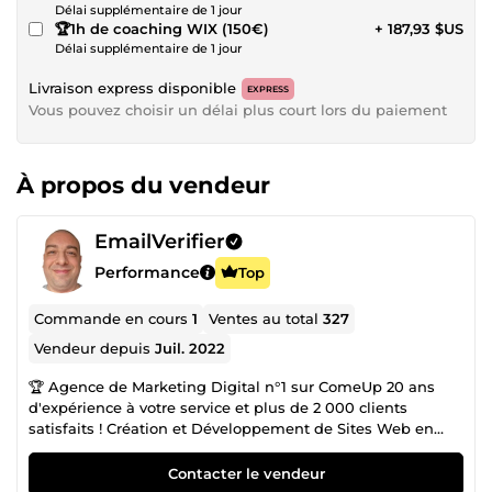
Délai supplémentaire de 1 jour
🏆1h de coaching WIX (150€)
+ 187,93 $US
Délai supplémentaire de 1 jour
Livraison express disponible
EXPRESS
Vous pouvez choisir un délai plus court lors du paiement
À propos du vendeur
EmailVerifier
Performance
Top
Commande en cours
1
Ventes au total
327
Vendeur depuis
Juil. 2022
🏆 Agence de Marketing Digital n°1 sur ComeUp 20 ans
d'expérience à votre service et plus de 2 000 clients
satisfaits ! Création et Développement de Sites Web en
CMS ou entièrement codés Sur-Mesure : ✅ Sites Carte de
Visites ✅ Sites Vitrines ✅ Sites E-Commerces ✅ Sites
Contacter le vendeur
Communautaires ✅Blogs 🎖️ Certification WIX / Wordpress /