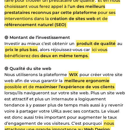
faire pour trouver un prestataire de qualité
.
Et en nous
choisissant vous ferez appel à l’
un des meilleurs
prestataires reconnus par cette plateforme
pour ses
interventions dans la
création de sites web
et de
référencement naturel (SEO)
🟢
Montant de l’investissement
Investir au mieux c’est obtenir un
produit de qualité
au
prix le plus bas
, alors réjouissez-vous car
ici vous
bénéficierez des
deux en même temps
.
🟢
Qualité du site web
Nous utiliserons la plateforme
WIX
pour créer votre site
web afin de vous garantir la
meilleure ergonomie
possible et de
maximiser l’expérience de vos clients
lorsqu’ils navigueront sur votre site web. Plus un site web
est attractif et plus un internaute a logiquement
tendance à y passer plus de temps mais aussi à y revenir
voire à partager votre URLs avec ses contacts. Le visuel
est donc aussi très important pour augmenter le taux
d’engagement de vos visiteurs. C’est pourquoi
nous
attachons une grande importance au
Web Design