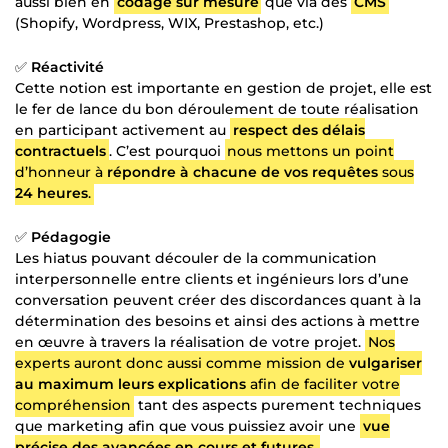
aussi bien en
codage sur mesure
que via des
CMS
(Shopify, Wordpress, WIX, Prestashop, etc.)
✅
Réactivité
Cette notion est importante en gestion de projet, elle est
le fer de lance du bon déroulement de toute réalisation
en participant activement au
respect des délais
contractuels
. C’est pourquoi
nous mettons un point
d’honneur à
répondre à chacune de vos requêtes
sous
24 heures
.
✅
Pédagogie
Les hiatus pouvant découler de la communication
interpersonnelle entre clients et ingénieurs lors d’une
conversation peuvent créer des discordances quant à la
détermination des besoins et ainsi des actions à mettre
en œuvre à travers la réalisation de votre projet.
Nos
experts auront donc aussi comme mission de
vulgariser
au maximum leurs explications
afin de faciliter votre
compréhension
tant des aspects purement techniques
que marketing afin que vous puissiez avoir une
vue
précise des avancées en cours et futures
.