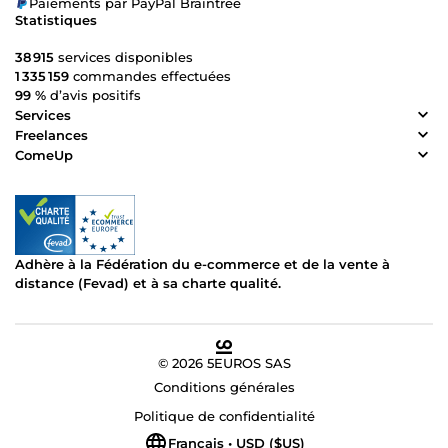
Paiements par PayPal Braintree
Statistiques
38 915
services disponibles
1 335 159
commandes effectuées
99 %
d’avis positifs
Services
Freelances
ComeUp
Adhère à la Fédération du e-commerce et de la vente à
distance (Fevad) et à sa charte qualité.
© 2026 5EUROS SAS
Conditions générales
Politique de confidentialité
Français • USD ($US)