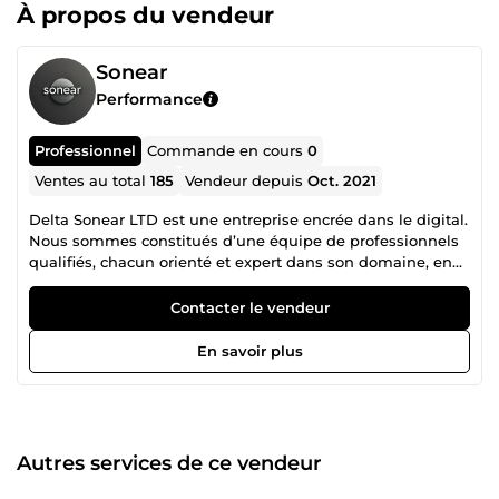
À propos du vendeur
Sonear
Performance
Professionnel
Commande en cours
0
Ventes au total
185
Vendeur depuis
Oct. 2021
Delta Sonear LTD est une entreprise encrée dans le digital.
Nous sommes constitués d’une équipe de professionnels
qualifiés, chacun orienté et expert dans son domaine, en
collaboration mutuelle pour un accompagnement
irréprochable dans la réalisation de vos projets. N’hésitez
Contacter le vendeur
donc pas à consulter la liste des différents services que
nous proposons et nous contacter pour tout autre besoin
En savoir plus
spécifique en rapport avec nos services.
Autres services de ce vendeur