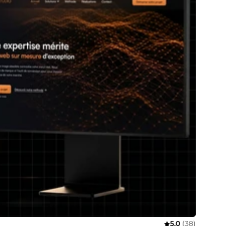
5,0
(38)