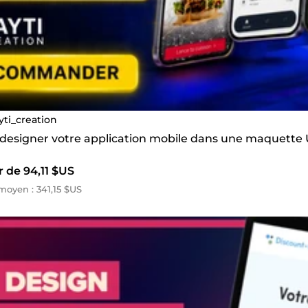
yti_creation
s designer votre application mobile dans une maquette
r de 94,11 $US
oyen : 341,15 $US