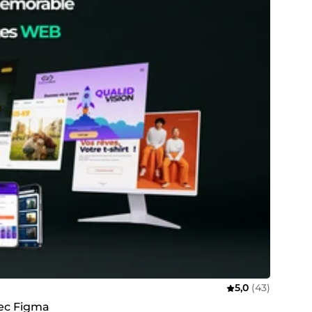
5,0
(43)
vec Figma