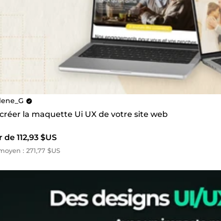
lene_G
 créer la maquette Ui UX de votre site web
r de 112,93 $US
oyen : 271,77 $US