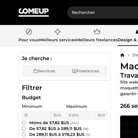
Pour vous
Meilleurs services
Meilleurs freelances
Design &
De
Accueil
Je cherche :
Maq
Services
Freelances
Trava
Site web
Filtrer
maquette
garantir
Budget
266 se
Minimum
Maximum
$US
$US
Moins de 57,82 $US
(244)
De 57,82 $US à 289,11 $US
(18)
De 289,11 $US à 578,23 $US
(4)