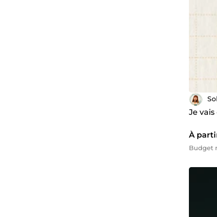
So
Je vais
À parti
Budget m