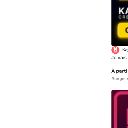
Ka
Je vai
À parti
Budget m