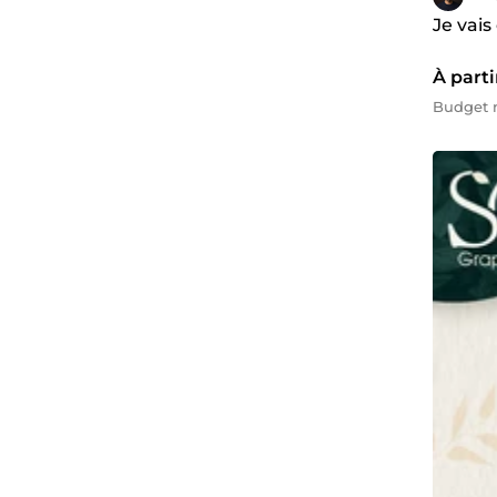
Je vai
À parti
Budget m