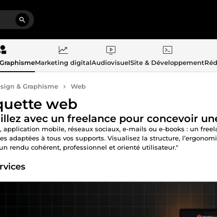
 Graphisme
Marketing digital
Audiovisuel
Site & Développement
Réd
sign & Graphisme
Web
uette web
illez avec un freelance pour concevoir un
, application mobile, réseaux sociaux, e-mails ou e-books : un fre
s adaptées à tous vos supports. Visualisez la structure, l’ergonom
 un rendu cohérent, professionnel et orienté utilisateur."
rvices