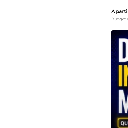
À parti
Budget m