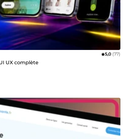
5,0
(77)
 UI UX complète