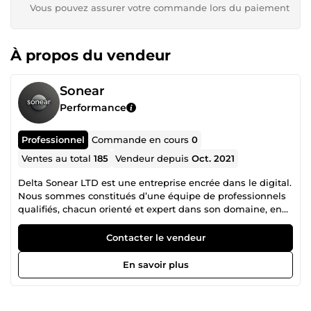
Vous pouvez assurer votre commande lors du paiement
À propos du vendeur
Sonear
Performance
Professionnel
Commande en cours
0
Ventes au total
185
Vendeur depuis
Oct. 2021
Delta Sonear LTD est une entreprise encrée dans le digital.
Nous sommes constitués d’une équipe de professionnels
qualifiés, chacun orienté et expert dans son domaine, en
collaboration mutuelle pour un accompagnement
irréprochable dans la réalisation de vos projets. N’hésitez
Contacter le vendeur
donc pas à consulter la liste des différents services que
nous proposons et nous contacter pour tout autre besoin
En savoir plus
spécifique en rapport avec nos services.