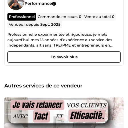
Performance
Professionnel
Commande en cours
0
Vente au total
0
Vendeur depuis
Sept. 2025
Professionnelle expérimentée et rigoureuse, je mets
aujourd’hui mes 15 années d’expérience au service des
indépendants, artisans, TPE/PME et entrepreneurs en
quête de temps, d’efficacité et de sérénité. J’ai évolué au
sein de grands groupes tels que BNP Paribas, le Crédit
En savoir plus
Mutuel, Orange ou encore France Télécom. J’ai notamment
occupé un poste stratégique de chargée de recouvrement
et pré-contentieux pendant 8 ans dans un grand groupe
comptable et juridique. Cette diversité d’expériences m’a
permis de développer une parfaite maîtrise de la relation
Autres services de ce vendeur
client, du recouvrement amiable, de la gestion
administrative, et de l’organisation digitale et
opérationnelle. Aujourd’hui en freelance, je vous propose
mes services pour vous libérer du temps, soulager votre
charge mentale, et vous permettre de vous concentrer sur
votre cœur de métier. Parallèlement à mes missions
administratives, j’ai également conçu mon propre site
internet de A à Z. Cette expérience m’a conduite à