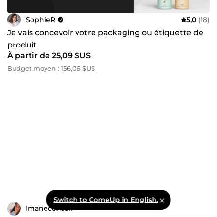
SophieR
5,0
(18)
Je vais concevoir votre packaging ou étiquette de
produit
À partir de 25,09 $US
Budget moyen : 156,06 $US
Switch to ComeUp in English.
Imaneconseil