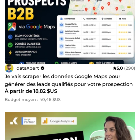
dataXpert
5,0
(290)
Je vais scraper les données Google Maps pour
générer des leads qualifiés pour votre prospection
À partir de 18,82 $US
commerciale
Budget moyen : 40,46 $US