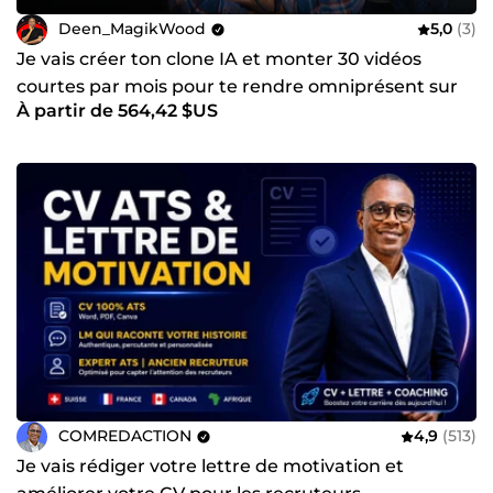
Deen_MagikWood
5,0
(3)
Je vais créer ton clone IA et monter 30 vidéos
courtes par mois pour te rendre omniprésent sur
À partir de 564,42 $US
les réseaux
COMREDACTION
4,9
(513)
Je vais rédiger votre lettre de motivation et