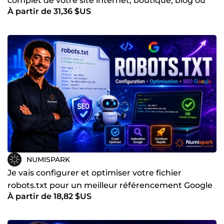
complet de votre site internet, boutique, blog ou
À partir de 31,36 $US
autres
NUMISPARK
Je vais configurer et optimiser votre fichier
robots.txt pour un meilleur référencement Google
À partir de 18,82 $US