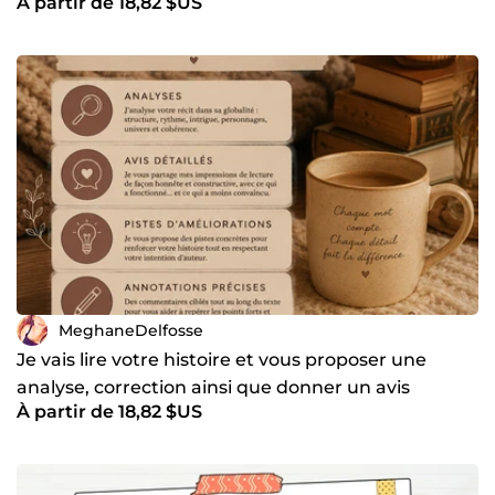
À partir de 18,82 $US
MeghaneDelfosse
Je vais lire votre histoire et vous proposer une
analyse, correction ainsi que donner un avis
À partir de 18,82 $US
construit