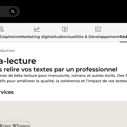
 Graphisme
Marketing digital
Audiovisuel
Site & Développement
Réd
daction
a-lecture
s relire vos textes par un professionnel
ices de bêta-lecture pour manuscrits, romans et autres écrits. Des
ifs pour améliorer la qualité, la cohérence et l’impact de vos textes
rvices