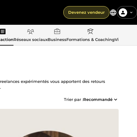
Devenez vendeur
action
Réseaux sociaux
Business
Formations & Coaching
Vie quotid
 freelances expérimentés vous apportent des retours
.
Trier par :
Recommandé