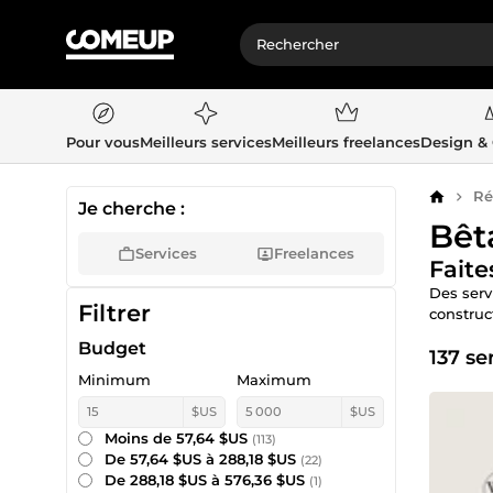
Pour vous
Meilleurs services
Meilleurs freelances
Design &
Ré
Accueil
Je cherche :
Bêt
Services
Freelances
Faite
Des serv
Filtrer
construct
Budget
137 se
Minimum
Maximum
$US
$US
Moins de 57,64 $US
(113)
De 57,64 $US à 288,18 $US
(22)
De 288,18 $US à 576,36 $US
(1)