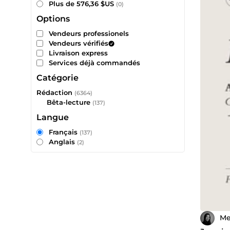
Plus de 576,36 $US
(0)
Options
Vendeurs professionels
Vendeurs vérifiés
Livraison express
Services déjà commandés
Catégorie
Rédaction
(6364)
Bêta-lecture
(137)
Langue
Français
(137)
Anglais
(2)
Me