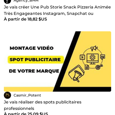
Agency_BHM
Je vais créer Une Pub Storie Snack Pizzeria Animée
Très Engageantes Instagram, Snapchat ou
À partir de 18,82 $US
Facebook Story
Casmir_Potent
Je vais réaliser des spots publicitaires
professionnels
À partir de 25,09 $US