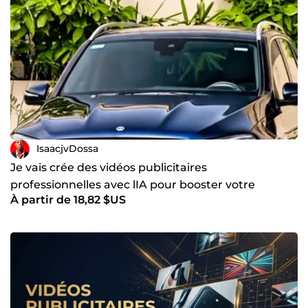
IsaacjvDossa
Je vais crée des vidéos publicitaires
professionnelles avec lIA pour booster votre
À partir de 18,82 $US
business et vos