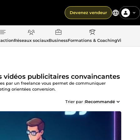
Devenez vendeur
action
Réseaux sociaux
Business
Formations & Coaching
Vie quotid
 vidéos publicitaires convaincantes
taires par un freelance vous permet de communiquer
eting orientées conversion.
Trier par :
Recommandé