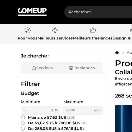
Pour vous
Meilleurs services
Meilleurs freelances
Design &
Au
Accueil
Je cherche :
Pro
Services
Freelances
Colla
Envie de
Filtrer
efficace
Budget
268 se
Minimum
Maximum
$US
$US
Moins de 57,62 $US
(246)
De 57,62 $US à 288,08 $US
(20)
De 288,08 $US à 576,16 $US
(1)