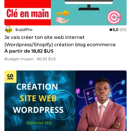
buzzPro
5,0
(61)
Je vais créer ton site web internet
(Wordpress/Shopify) création blog ecommerce
À partir de 18,82 $US
vitrine SEO
Budget moyen : 80,92 $US