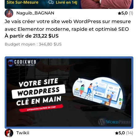
Naguib_BAGNAN
5,0
(1)
Je vais créer votre site web WordPress sur mesure
avec Elementor moderne, rapide et optimisé SEO
À partir de 213,22 $US
Budget moyen : 346,80 $US
Twikii
5,0
(14)