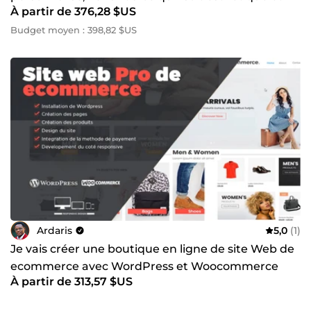
À partir de 376,28 $US
professionnel
Budget moyen : 398,82 $US
Ardaris
5,0
(1)
Je vais créer une boutique en ligne de site Web de
ecommerce avec WordPress et Woocommerce
À partir de 313,57 $US