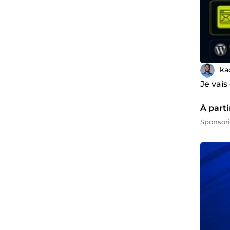
ka
Je vai
À part
Sponsor