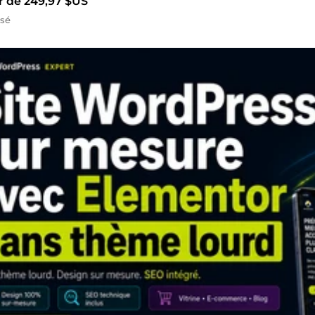
ir de 249,97 $US
isé