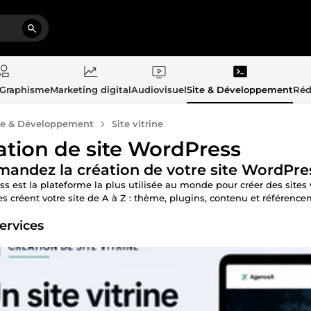
 Graphisme
Marketing digital
Audiovisuel
Site & Développement
Réd
te & Développement
Site vitrine
ation de site WordPress
ndez la création de votre site WordPres
s est la plateforme la plus utilisée au monde pour créer des sit
es créent votre site de A à Z : thème, plugins, contenu et référenceme
services