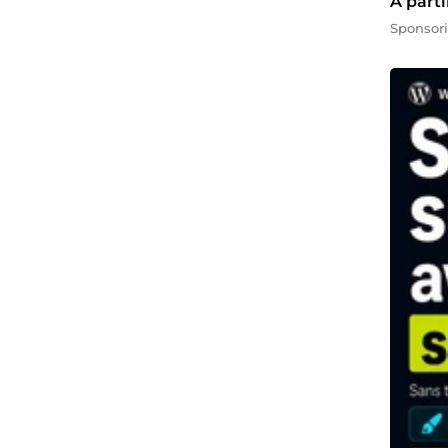
À part
Sponsor