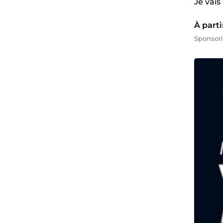
Je vais
À parti
Sponsor