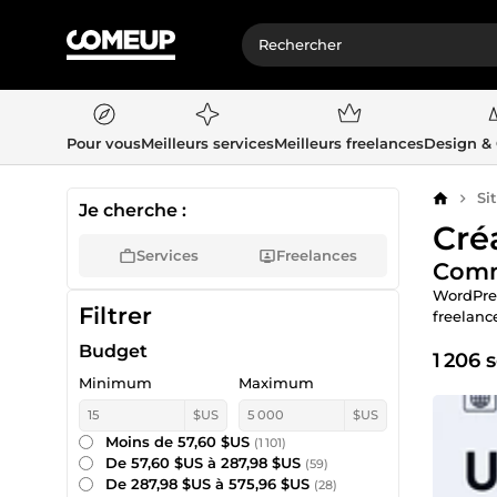
Pour vous
Meilleurs services
Meilleurs freelances
Design &
Si
Accueil
Je cherche :
Cré
Services
Freelances
Comma
WordPres
Filtrer
freelanc
Budget
1 206 
Minimum
Maximum
$US
$US
Moins de 57,60 $US
(1 101)
De 57,60 $US à 287,98 $US
(59)
De 287,98 $US à 575,96 $US
(28)