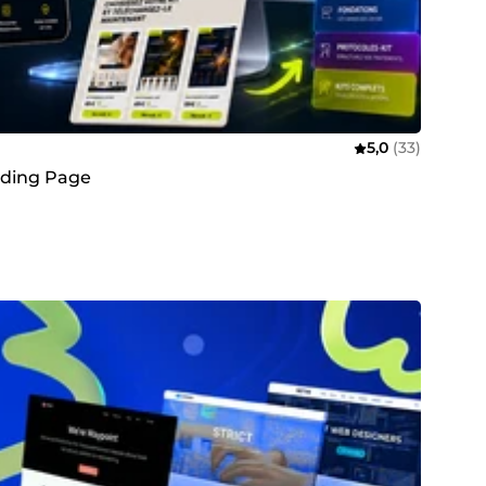
5,0
(33)
nding Page