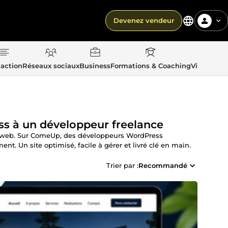
Devenez vendeur
action
Réseaux sociaux
Business
Formations & Coaching
Vie quotid
s à un développeur freelance
es web. Sur ComeUp, des développeurs WordPress
nt. Un site optimisé, facile à gérer et livré clé en main.
Trier par :
Recommandé