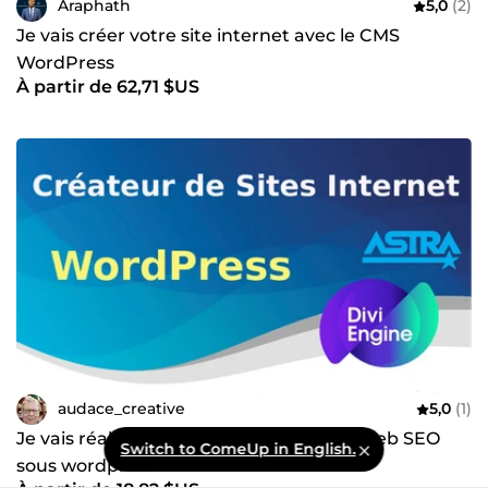
Araphath
5,0
(2)
Je vais créer votre site internet avec le CMS
WordPress
À partir de 62,71 $US
audace_creative
5,0
(1)
Je vais réaliser la création de votre site web SEO
Switch to ComeUp in English.
sous wordpress