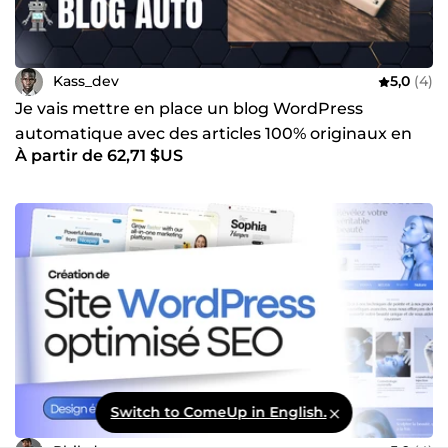
Kass_dev
5,0
(4)
Je vais mettre en place un blog WordPress
automatique avec des articles 100% originaux en
À partir de 62,71 $US
autopilote
Switch to ComeUp in English.