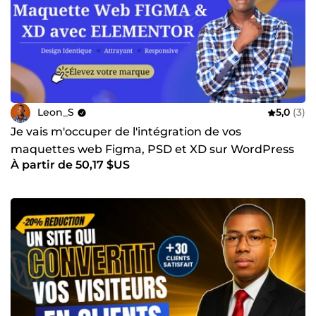
Leon_S
5,0
(3)
Je vais m'occuper de l'intégration de vos
maquettes web Figma, PSD et XD sur WordPress
À partir de 50,17 $US
avec elementor