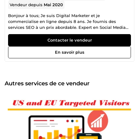
Vendeur depuis
Mai 2020
Bonjour à tous; Je suis Digital Marketer et je
commercialise en ligne depuis 8 ans. Je fournis des
services SEO à un prix abordable. Expert en Social Media
Marketing et référenceur de milliers compte GOOGLE MY
BUSINESS (GMB ), INSTAGRAM, TIKTOK, FACEBOOK, SITES
Contacter le vendeur
WEB, et chaîne YOUTUBE avec des solutions sur mesure
pour vous différencier en web. Plus de 1600+ Commandes
En savoir plus
terminées !! Passez votre commande maintenant !
Satisfaction garantie.
Autres services de ce vendeur