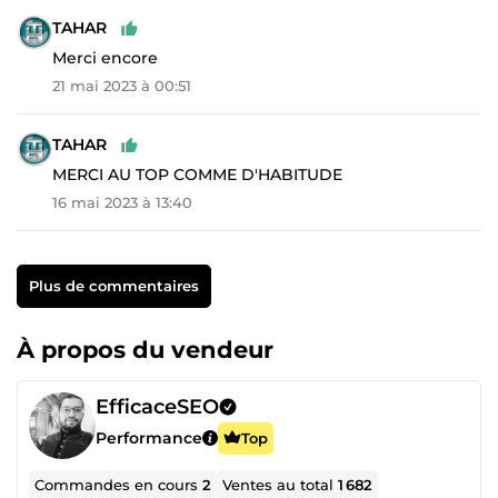
TAHAR
Merci encore
21 mai 2023 à 00:51
TAHAR
MERCI AU TOP COMME D'HABITUDE
16 mai 2023 à 13:40
Plus de commentaires
À propos du vendeur
EfficaceSEO
Performance
Top
Commandes en cours
2
Ventes au total
1 682