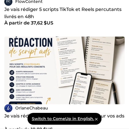
FlowContent
Je vais rédiger 5 scripts TikTok et Reels percutants
livrés en 48h
À partir de 37,62 $US
OrlaneChabeau
Je vais rédiger votre script publicitaire pour vos ads
Switch to ComeUp in English.