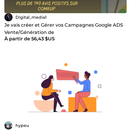
Digital_media1
Je vais créer et Gérer vos Campagnes Google ADS
Vente/Génération de
À partir de 56,43 $US
Lead/Coaching/Formation/Trafic/Notoriété
hypeu