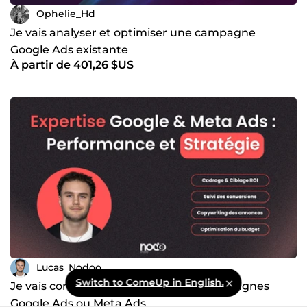
Ophelie_Hd
Je vais analyser et optimiser une campagne
Google Ads existante
À partir de 401,26 $US
Lucas_Nodoo
Switch to ComeUp in English.
Je vais configurer et optimiser vos campagnes
Google Ads ou Meta Ads