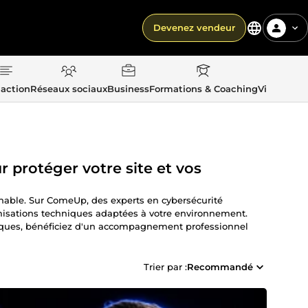
Devenez vendeur
action
Réseaux sociaux
Business
Formations & Coaching
Vie quotid
 protéger votre site et vos
chable. Sur ComeUp, des experts en cybersécurité
imisations techniques adaptées à votre environnement.
attaques, bénéficiez d'un accompagnement professionnel
Trier par :
Recommandé