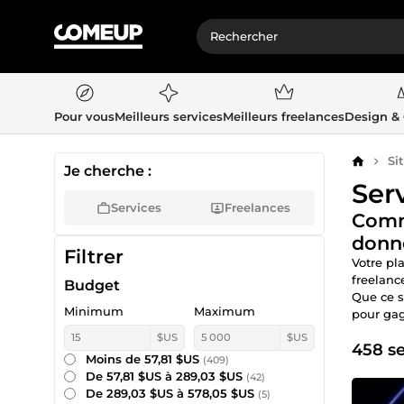
Pour vous
Meilleurs services
Meilleurs freelances
Design &
Si
Accueil
Je cherche :
Ser
Services
Freelances
Comma
donn
Filtrer
Votre pl
freelanc
Budget
Que ce s
Minimum
Maximum
pour gag
$US
$US
458 se
Moins de 57,81 $US
(409)
De 57,81 $US à 289,03 $US
(42)
De 289,03 $US à 578,05 $US
(5)