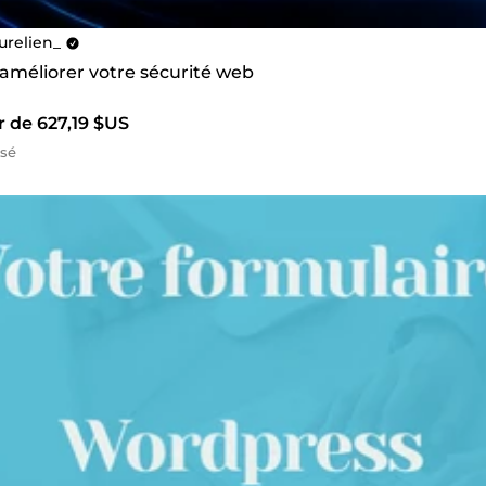
urelien_
 améliorer votre sécurité web
r de 627,19 $US
isé