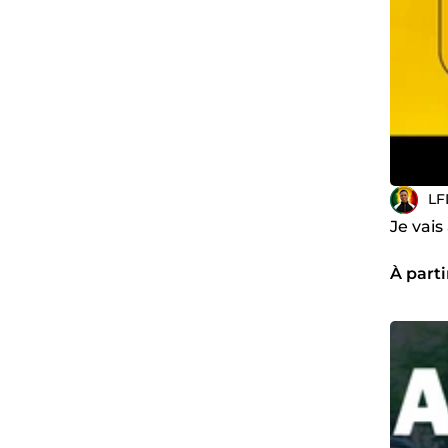
LF
Je vais
À parti