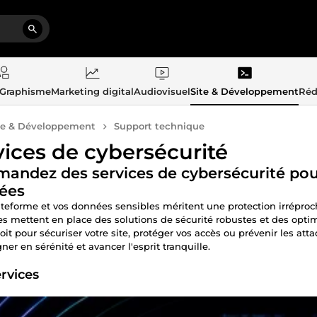
 Graphisme
Marketing digital
Audiovisuel
Site & Développement
Réd
te & Développement
Support technique
vices de cybersécurité
ndez des services de cybersécurité pour
ées
ateforme et vos données sensibles méritent une protection irrépro
es mettent en place des solutions de sécurité robustes et des opt
oit pour sécuriser votre site, protéger vos accès ou prévenir les 
ner en sérénité et avancer l'esprit tranquille.
rvices