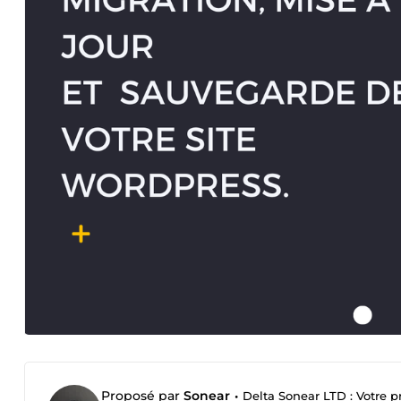
Proposé par
Sonear
•
Delta Sonear LTD : Votre pr