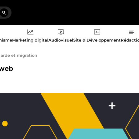
phisme
Marketing digital
Audiovisuel
Site & Développement
Rédacti
arde et migration
 web