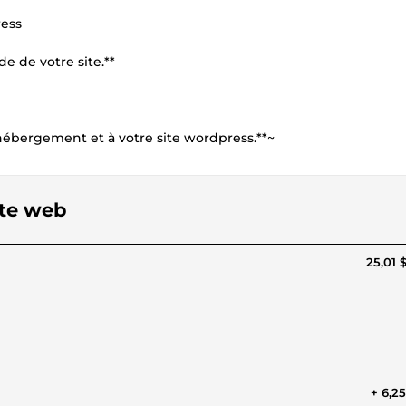
ress
de de votre site.**
re hébergement et à votre site wordpress.**~
ite web
25,01 
+ 6,2