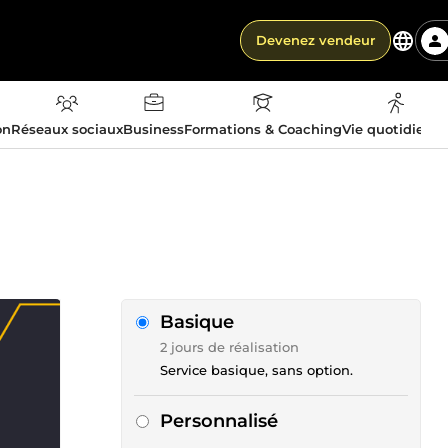
Devenez vendeur
on
Réseaux sociaux
Business
Formations & Coaching
Vie quotidienn
Basique
2 jours de réalisation
Service basique, sans option.
Personnalisé