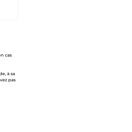
en cas
de, à sa
avez pas