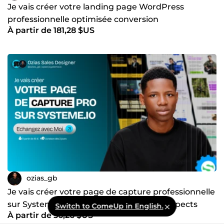
Je vais créer votre landing page WordPress
professionnelle optimisée conversion
À partir de 181,28 $US
ozias_gb
Je vais créer votre page de capture professionnelle
sur Systeme.io pour générer plus de prospects
Switch to ComeUp in English.
À partir de 56,26 $US
qualifiés