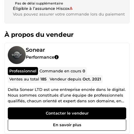
Pas de délai supplémentaire
Éligible à l’assurance Hiscox
Vous pouvez assurer votre commande lors du paiement
À propos du vendeur
Sonear
Performance
Professionnel
Commande en cours
0
Ventes au total
185
Vendeur depuis
Oct. 2021
Delta Sonear LTD est une entreprise encrée dans le digital.
Nous sommes constitués d’une équipe de professionnels
qualifiés, chacun orienté et expert dans son domaine, en
collaboration mutuelle pour un accompagnement
irréprochable dans la réalisation de vos projets. N’hésitez
Contacter le vendeur
donc pas à consulter la liste des différents services que
nous proposons et nous contacter pour tout autre besoin
En savoir plus
spécifique en rapport avec nos services.