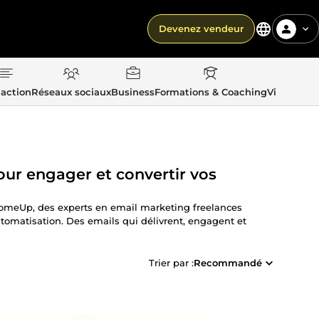
Devenez vendeur
action
Réseaux sociaux
Business
Formations & Coaching
Vie quotid
ur engager et convertir vos
 ComeUp, des experts en email marketing freelances
tomatisation. Des emails qui délivrent, engagent et
Trier par :
Recommandé