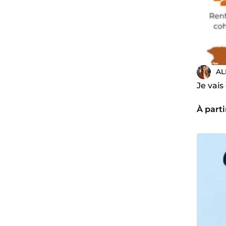
AL
Je vai
À parti