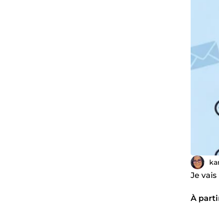
ka
Je vai
À parti