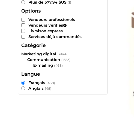
Plus de 577,94 $US
(1)
Options
Vendeurs professionels
Vendeurs vérifiés
Livraison express
Services déjà commandés
Catégorie
Marketing digital
(2424)
Communication
(1363)
E-mailing
(468)
Langue
Français
(468)
Anglais
(48)