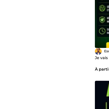
Es
Je vai
À part