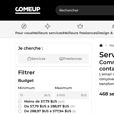
Pour vous
Meilleurs services
Meilleurs freelances
Design &
Ma
Accueil
Je cherche :
Ser
Services
Freelances
Comma
cont
Filtrer
L'email 
conçoive
Budget
transfor
Minimum
Maximum
468 se
$US
$US
Moins de 57,79 $US
(441)
De 57,79 $US à 288,97 $US
(21)
De 288,97 $US à 577,94 $US
(5)