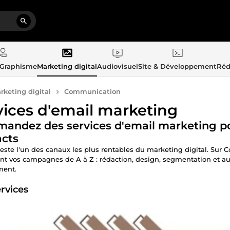
 Graphisme
Marketing digital
Audiovisuel
Site & Développement
Réd
rketing digital
Communication
vices d'email marketing
ndez des services d'email marketing po
acts
reste l'un des canaux les plus rentables du marketing digital. Sur
nt vos campagnes de A à Z : rédaction, design, segmentation et au
ment.
rvices