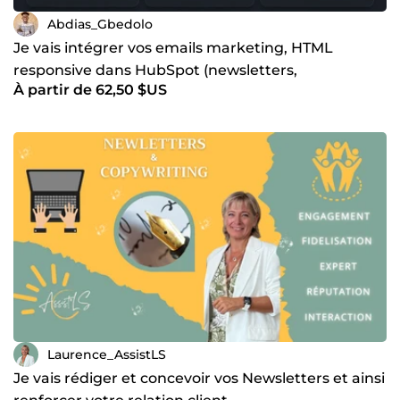
Abdias_Gbedolo
Je vais intégrer vos emails marketing, HTML
responsive dans HubSpot (newsletters,
À partir de 62,50 $US
campagnes et workflows)
Laurence_AssistLS
Je vais rédiger et concevoir vos Newsletters et ainsi