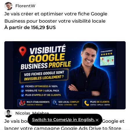
FlorentW
Je vais créer et optimiser votre fiche Google
Business pour booster votre visibilité locale
À partir de 156,29 $US
Nicolas_Malabre
Switch to ComeUp in English.
Je vais booster votre fiche établissement Google et
lancer votre campagne Google Ads Drive to Store