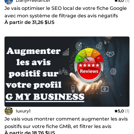
DanyFreelancer
5,0
(1)
Je vais optimiser le SEO local de votre fiche Google
avec mon système de filtrage des avis négatifs
À partir de 31,26 $US
luxury1
5,0
(1)
Je vais vous montrer comment augmenter les avis
positifs sur votre fiche GMB, et filtrer les avis
À partir de 18,76 $US
négatifs