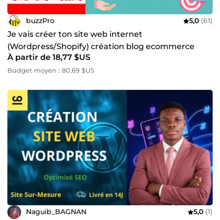
buzzPro
5,0
(61)
Je vais créer ton site web internet
(Wordpress/Shopify) création blog ecommerce
À partir de 18,77 $US
vitrine SEO
Budget moyen : 80,69 $US
Naguib_BAGNAN
5,0
(1)