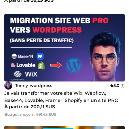
À partir de 56,29 $US
passifs
Tonny_wordpress
5,0
(1)
Je vais transformer votre site Wix, Webflow,
Base44, Lovable, Framer, Shopify en un site PRO
À partir de 200,11 $US
WORDPRESS
Budget moyen : 691,63 $US