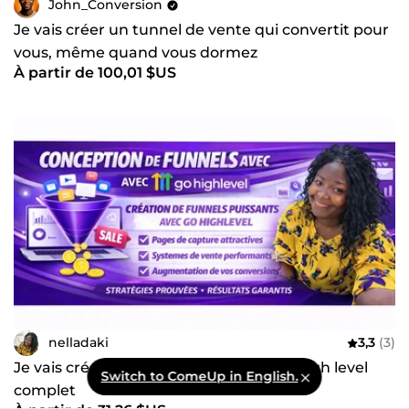
John_Conversion
Je vais créer un tunnel de vente qui convertit pour
vous, même quand vous dormez
À partir de 100,01 $US
nelladaki
3,3
(3)
Je vais créer votre tunnel de vente go high level
Switch to ComeUp in English.
complet