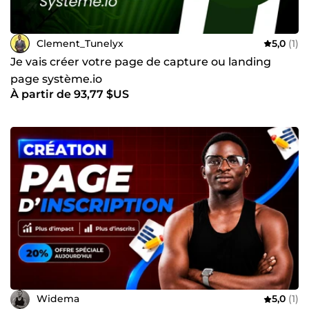
Clement_Tunelyx
5,0
(1)
Je vais créer votre page de capture ou landing
page système.io
À partir de 93,77 $US
Widema
5,0
(1)