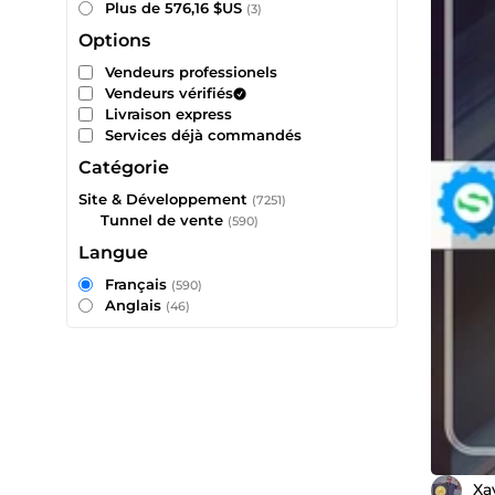
Plus de 576,16 $US
(3)
Options
Vendeurs professionels
Vendeurs vérifiés
Livraison express
Services déjà commandés
Catégorie
Site & Développement
(7251)
Tunnel de vente
(590)
Langue
Français
(590)
Anglais
(46)
Xa