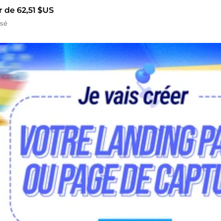
r de 62,51 $US
isé