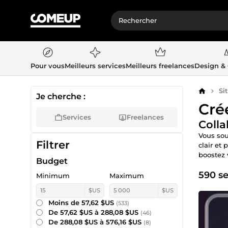
Pour vous
Meilleurs services
Meilleurs freelances
Design &
Si
Accueil
Je cherche :
Cré
Services
Freelances
Colla
Vous sou
Filtrer
clair et
boostez 
Budget
590 se
Minimum
Maximum
$US
$US
Moins de 57,62 $US
(533)
De 57,62 $US à 288,08 $US
(46)
De 288,08 $US à 576,16 $US
(8)