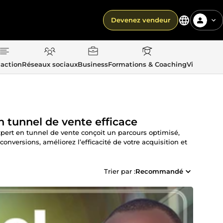
Devenez vendeur
action
Réseaux sociaux
Business
Formations & Coaching
Vie quotid
n tunnel de vente efficace
xpert en tunnel de vente conçoit un parcours optimisé,
onversions, améliorez l’efficacité de votre acquisition et
Trier par :
Recommandé