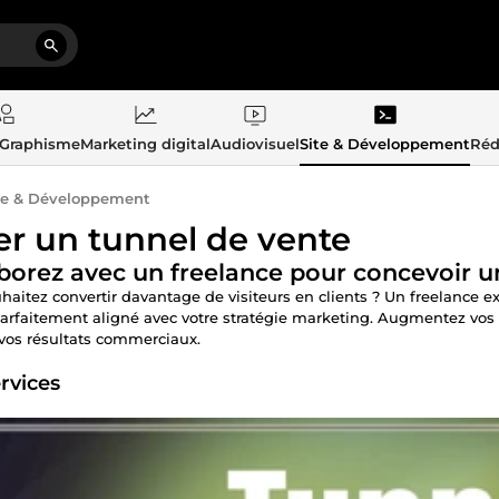
 Graphisme
Marketing digital
Audiovisuel
Site & Développement
Réd
te & Développement
er un tunnel de vente
borez avec un freelance pour concevoir u
haitez convertir davantage de visiteurs en clients ? Un freelance e
 parfaitement aligné avec votre stratégie marketing. Augmentez vos c
vos résultats commerciaux.
rvices