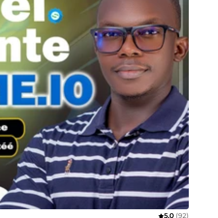
5,0
(92)