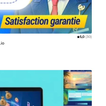
5,0
(30)
.io