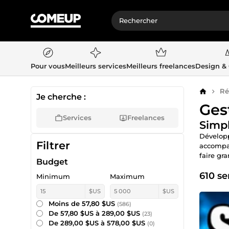
Pour vous
Meilleurs services
Meilleurs freelances
Design &
Ré
Accueil
Je cherche :
Ges
Services
Freelances
Simpl
Développ
Filtrer
accompa
faire gr
Budget
610 se
Minimum
Maximum
$US
$US
Moins de 57,80 $US
(586)
De 57,80 $US à 289,00 $US
(23)
De 289,00 $US à 578,00 $US
(0)