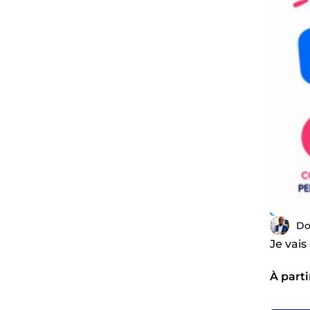
Do
Je vai
À parti