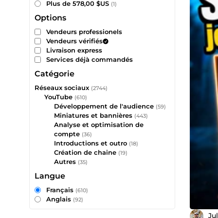
Plus de 578,00 $US
(1)
Options
Vendeurs professionels
Vendeurs vérifiés
Livraison express
Services déjà commandés
Catégorie
Réseaux sociaux
(2744)
YouTube
(610)
Développement de l'audience
(59)
Miniatures et bannières
(443)
Analyse et optimisation de
compte
(36)
Introductions et outro
(18)
Création de chaine
(19)
Autres
(35)
Langue
Français
(610)
Anglais
(92)
Ju