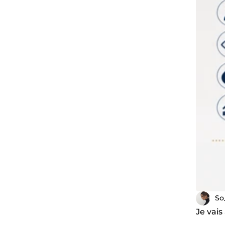
So
Je vais