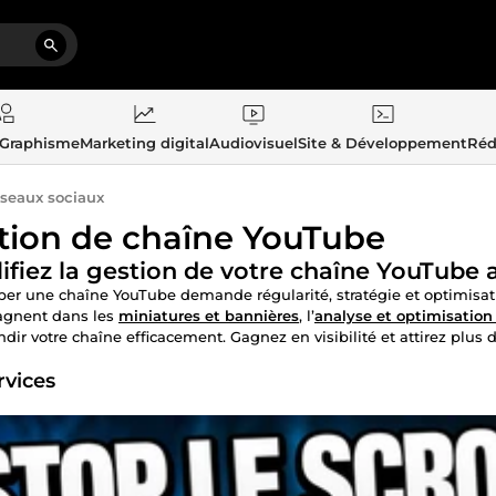
 Graphisme
Marketing digital
Audiovisuel
Site & Développement
Réd
seaux sociaux
tion de chaîne YouTube
ifiez la gestion de votre chaîne YouTube 
er une chaîne YouTube demande régularité, stratégie et optimisat
gnent dans les
miniatures et bannières
, l’
analyse et optimisatio
andir votre chaîne efficacement. Gagnez en visibilité et attirez plu
rvices