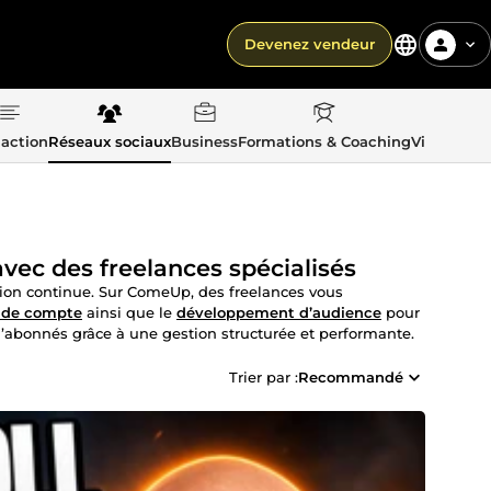
Devenez vendeur
action
Réseaux sociaux
Business
Formations & Coaching
Vie quotid
avec des freelances spécialisés
ion continue. Sur ComeUp, des freelances vous
n de compte
ainsi que le
développement d’audience
pour
s d’abonnés grâce à une gestion structurée et performante.
Trier par :
Recommandé