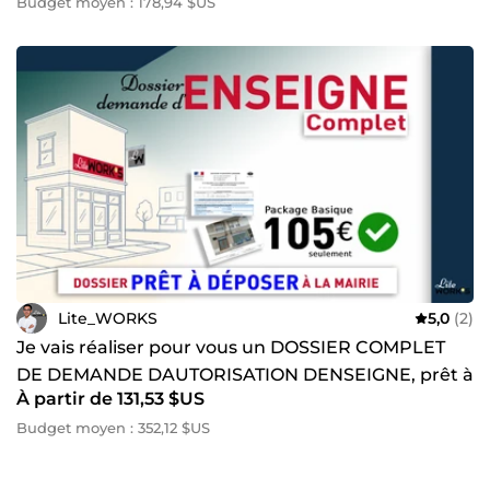
Budget moyen : 178,94 $US
Lite_WORKS
5,0
(2)
Je vais réaliser pour vous un DOSSIER COMPLET
DE DEMANDE DAUTORISATION DENSEIGNE, prêt à
À partir de 131,53 $US
déposer en mairie
Budget moyen : 352,12 $US