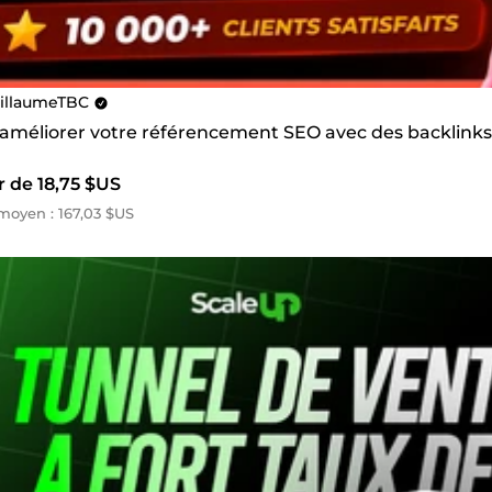
illaumeTBC
s améliorer votre référencement SEO avec des backlinks
r de 18,75 $US
oyen : 167,03 $US