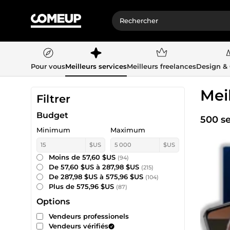
Pour vous
Meilleurs services
Meilleurs freelances
Design &
Mei
Filtrer
Budget
500 se
Minimum
Maximum
$US
$US
Moins de 57,60 $US
(94)
De 57,60 $US à 287,98 $US
(215)
De 287,98 $US à 575,96 $US
(104)
Plus de 575,96 $US
(87)
Options
Vendeurs professionels
Vendeurs vérifiés