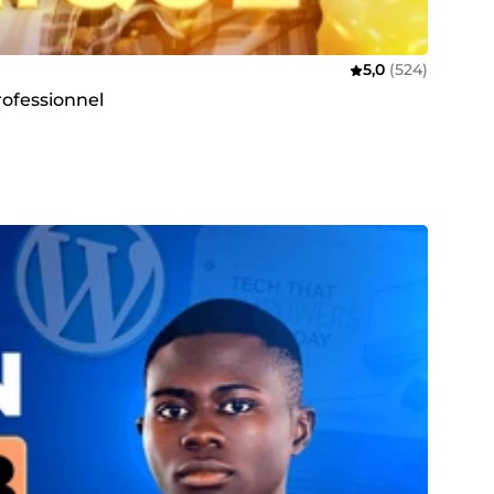
5,0
(524)
rofessionnel