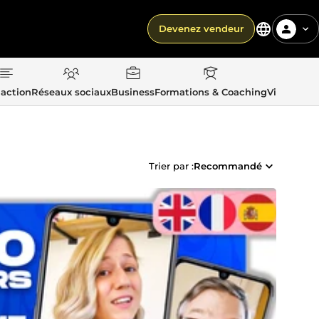
Devenez vendeur
action
Réseaux sociaux
Business
Formations & Coaching
Vie quotid
Trier par :
Recommandé