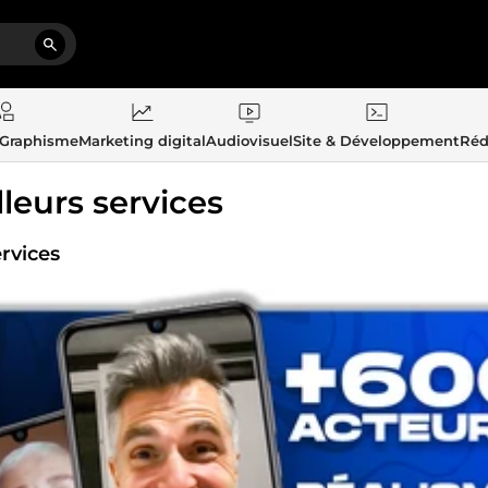
 Graphisme
Marketing digital
Audiovisuel
Site & Développement
Réd
lleurs services
rvices