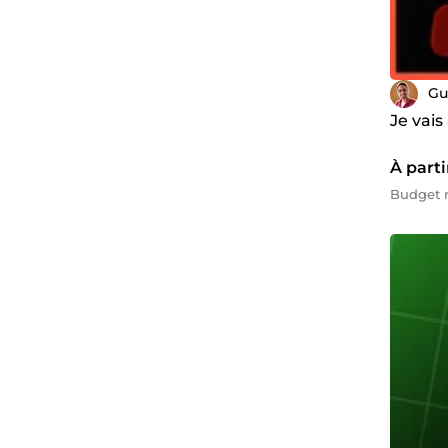
Gu
Je vai
À parti
Budget m