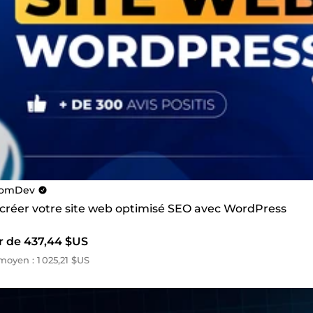
omDev
s créer votre site web optimisé SEO avec WordPress
ir de 437,44 $US
oyen : 1 025,21 $US