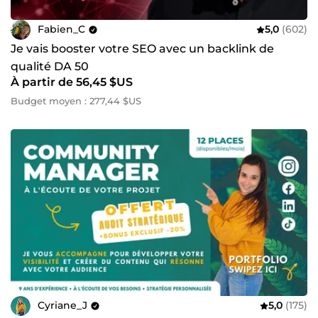
Fabien_C
5,0
(602)
Je vais booster votre SEO avec un backlink de
qualité DA 50
À partir de 56,45 $US
Budget moyen : 277,44 $US
Cyriane_J
5,0
(175)