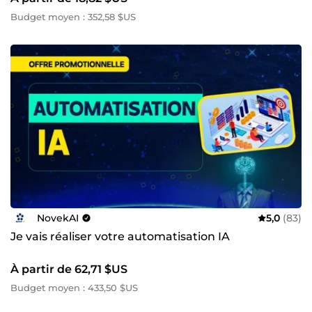
Budget moyen : 352,58 $US
NovekAI
5,0
(83)
Je vais réaliser votre automatisation IA
À partir de 62,71 $US
Budget moyen : 433,50 $US