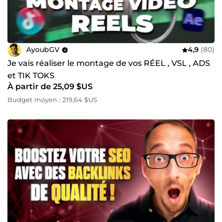
AyoubGV
4,9
(80)
Je vais réaliser le montage de vos RÉEL , VSL , ADS
et TIK TOKS
À partir de 25,09 $US
Budget moyen : 219,64 $US