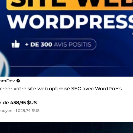
omDev
s créer votre site web optimisé SEO avec WordPress
r de 438,95 $US
oyen : 1 028,74 $US