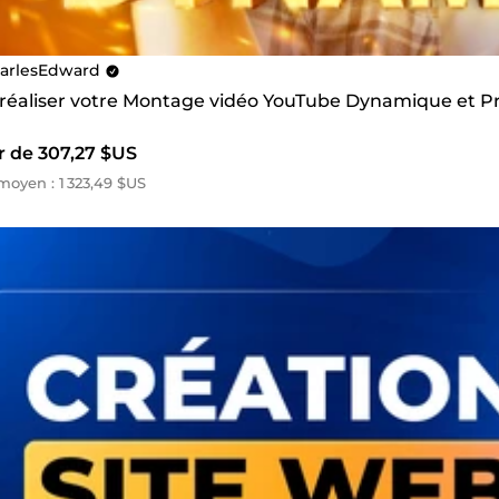
arlesEdward
s réaliser votre Montage vidéo YouTube Dynamique et P
r de 307,27 $US
oyen : 1 323,49 $US