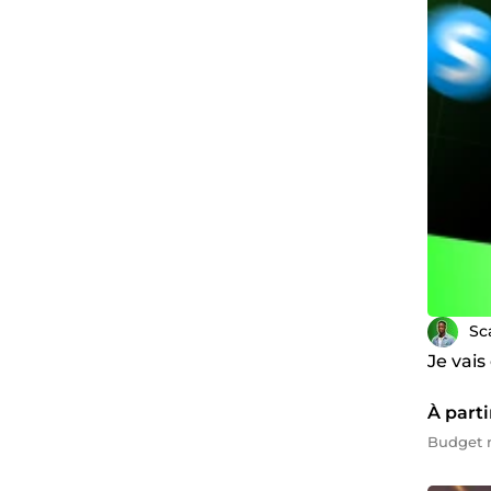
Sc
Je vais
À parti
Budget m