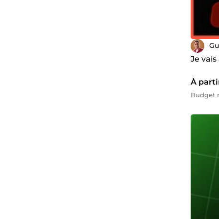
Gu
Je vai
À parti
Budget m