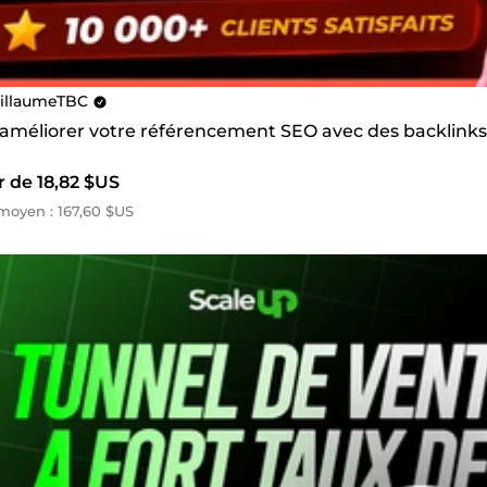
illaumeTBC
s améliorer votre référencement SEO avec des backlinks
r de 18,82 $US
oyen : 167,60 $US