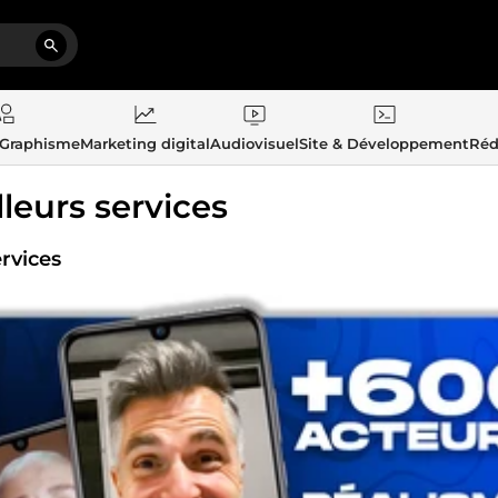
 Graphisme
Marketing digital
Audiovisuel
Site & Développement
Réd
lleurs services
rvices