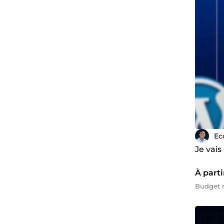
Ec
Je vai
À parti
Budget m