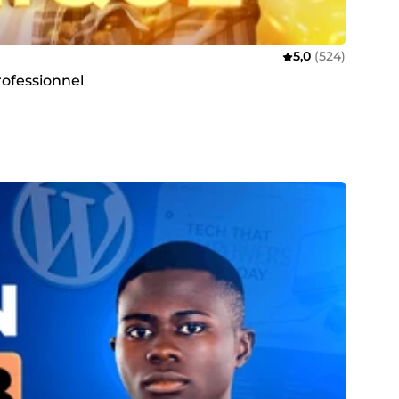
5,0
(524)
rofessionnel