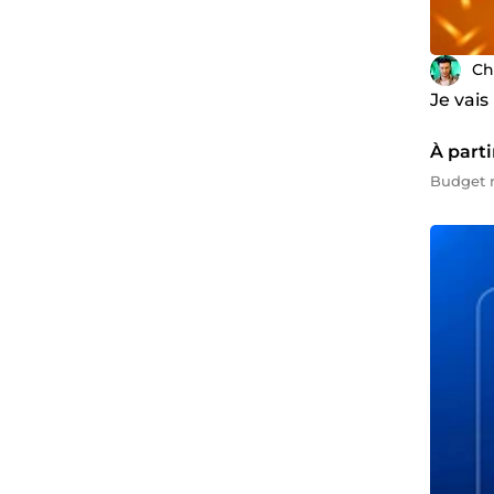
Ch
Je vai
À parti
Budget m