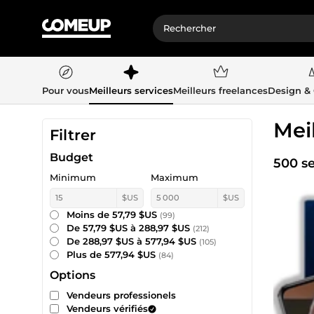
Pour vous
Meilleurs services
Meilleurs freelances
Design &
Mei
Filtrer
Budget
500 se
Minimum
Maximum
$US
$US
Moins de 57,79 $US
(99)
De 57,79 $US à 288,97 $US
(212)
De 288,97 $US à 577,94 $US
(105)
Plus de 577,94 $US
(84)
Options
Vendeurs professionels
Vendeurs vérifiés