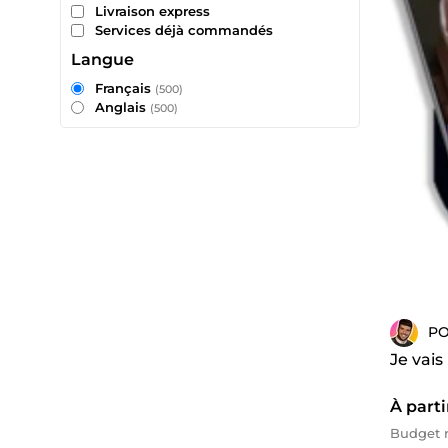
Livraison express
Services déjà commandés
Langue
Français
(500)
Anglais
(500)
P
Je vais
À parti
Budget m