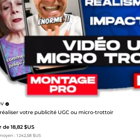
OV
 réaliser votre publicité UGC ou micro-trottoir
r de 18,82 $US
oyen : 1 242,58 $US