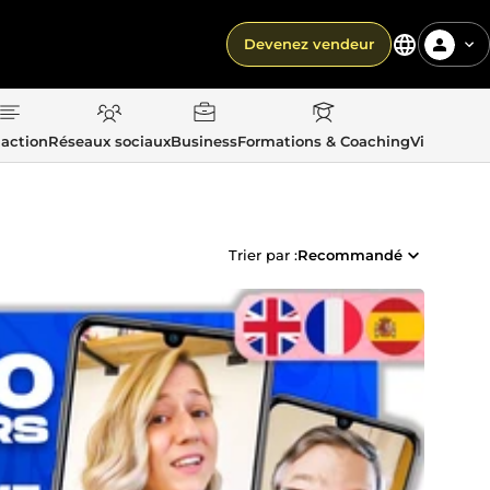
Devenez vendeur
action
Réseaux sociaux
Business
Formations & Coaching
Vie quotid
Trier par :
Recommandé