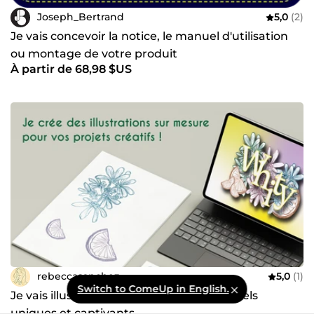
Joseph_Bertrand
5,0
(2)
Je vais concevoir la notice, le manuel d'utilisation
ou montage de votre produit
À partir de 68,98 $US
rebeccasanchez
5,0
(1)
Switch to ComeUp in English.
Je vais illustrer votre projet avec des visuels
uniques et captivants