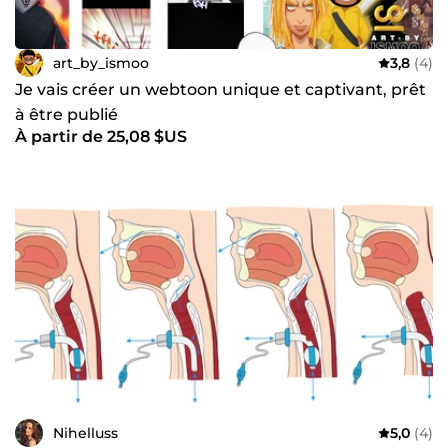
art_by_ismoo
3,8
(4)
Je vais créer un webtoon unique et captivant, prêt
à être publié
À partir de 25,08 $US
Nihelluss
5,0
(4)