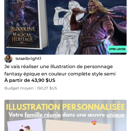
Israelbright1
Je vais réaliser une illustration de personnage
fantasy épique en couleur complète style semi
À partir de 43,90 $US
réaliste
Budget moyen : 150,27 $US