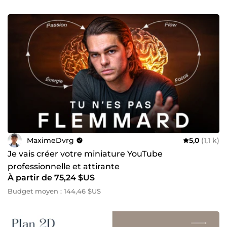
MaximeDvrg
5,0
(1,1 k)
Je vais créer votre miniature YouTube
professionnelle et attirante
À partir de 75,24 $US
Budget moyen : 144,46 $US