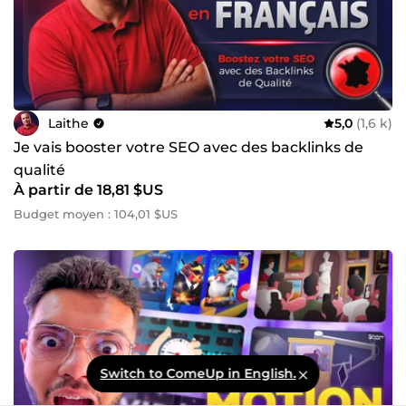
Laithe
5,0
(1,6 k)
Je vais booster votre SEO avec des backlinks de
qualité
À partir de 18,81 $US
Budget moyen : 104,01 $US
Switch to ComeUp in English.