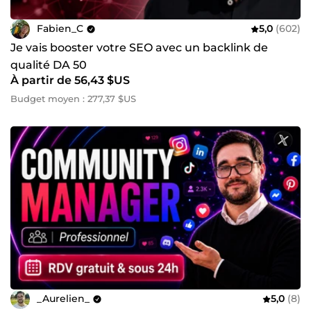
Fabien_C
5,0
(602)
Je vais booster votre SEO avec un backlink de
qualité DA 50
À partir de 56,43 $US
Budget moyen : 277,37 $US
_Aurelien_
5,0
(8)