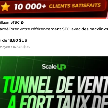
illaumeTBC
s améliorer votre référencement SEO avec des backlinks
r de 18,80 $US
oyen : 167,46 $US