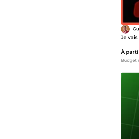
Gu
Je vai
À parti
Budget m