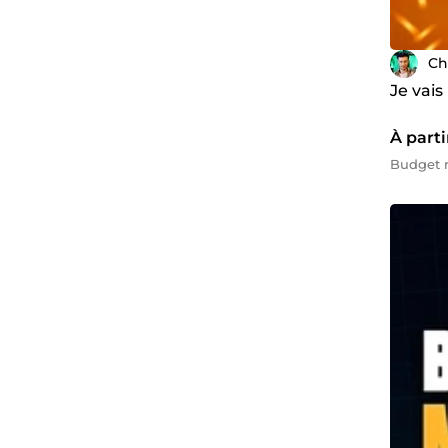
Ch
Je vai
À parti
Budget m