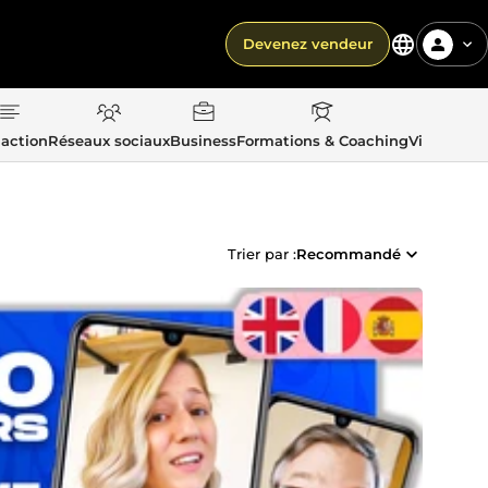
Devenez vendeur
action
Réseaux sociaux
Business
Formations & Coaching
Vie quotid
Trier par :
Recommandé