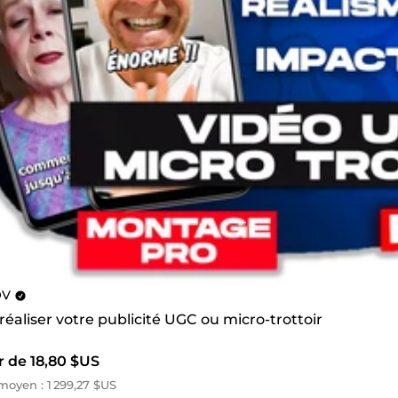
OV
 réaliser votre publicité UGC ou micro-trottoir
r de 18,80 $US
oyen : 1 299,27 $US