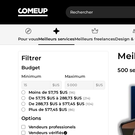
Pour vous
Meilleurs services
Meilleurs freelances
Design &
Mei
Filtrer
Budget
500 se
Minimum
Maximum
$US
$US
Moins de 57,75 $US
(96)
De 57,75 $US à 288,73 $US
(214)
De 288,73 $US à 577,45 $US
(104)
Plus de 577,45 $US
(86)
Options
Vendeurs professionels
Vendeurs vérifiés