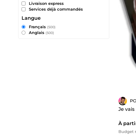
Livraison express
Services déjà commandés
Langue
Français
(500)
Anglais
(500)
P
Je vais
À parti
Budget m