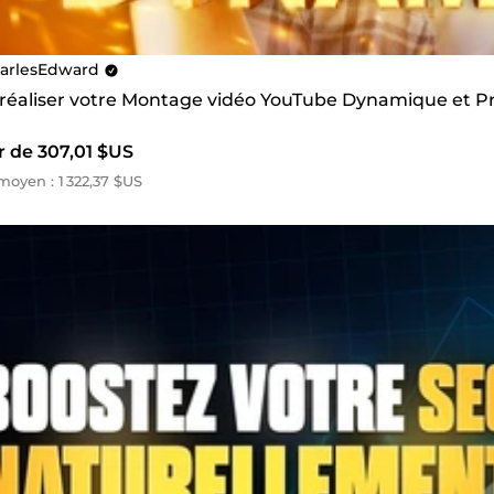
arlesEdward
s réaliser votre Montage vidéo YouTube Dynamique et P
r de 307,01 $US
oyen : 1 322,37 $US