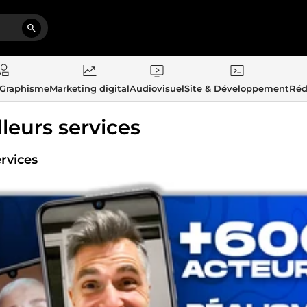
 Graphisme
Marketing digital
Audiovisuel
Site & Développement
Réd
lleurs services
rvices